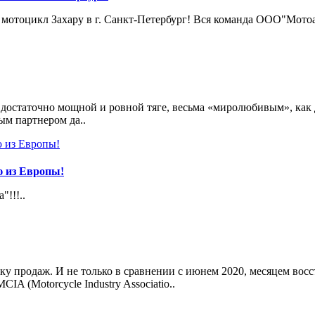
 мотоцикл Захару в г. Санкт-Петербург! Вся команда ООО"Мотоа
достаточно мощной и ровной тяге, весьма «миролюбивым», как д
ым партнером да..
ю из Европы!
!!!..
 продаж. И не только в сравнении с июнем 2020, месяцем восс
A (Motorcycle Industry Associatio..