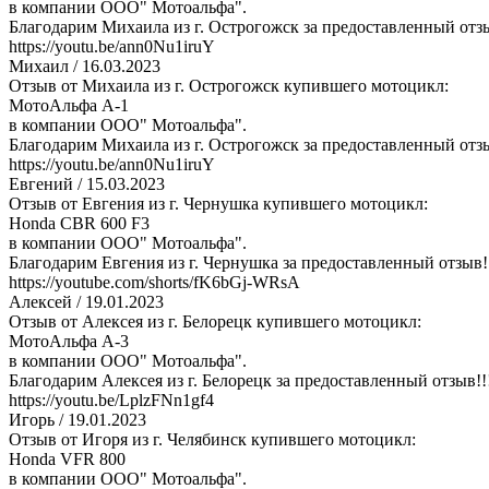
в компании ООО" Мотоальфа".
Благодарим Михаила из г. Острогожск за предоставленный отзы
https://youtu.be/ann0Nu1iruY
Михаил
/ 16.03.2023
Отзыв от Михаила из г. Острогожск купившего мотоцикл:
МотоАльфа А-1
в компании ООО" Мотоальфа".
Благодарим Михаила из г. Острогожск за предоставленный отзы
https://youtu.be/ann0Nu1iruY
Евгений
/ 15.03.2023
Отзыв от Евгения из г. Чернушка купившего мотоцикл:
Honda CBR 600 F3
в компании ООО" Мотоальфа".
Благодарим Евгения из г. Чернушка за предоставленный отзыв!
https://youtube.com/shorts/fK6bGj-WRsA
Алексей
/ 19.01.2023
Отзыв от Алексея из г. Белорецк купившего мотоцикл:
МотоАльфа А-3
в компании ООО" Мотоальфа".
Благодарим Алексея из г. Белорецк за предоставленный отзыв!!
https://youtu.be/LplzFNn1gf4
Игорь
/ 19.01.2023
Отзыв от Игоря из г. Челябинск купившего мотоцикл:
Honda VFR 800
в компании ООО" Мотоальфа".