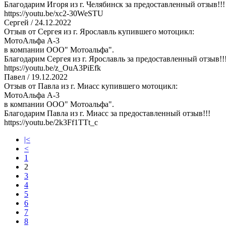
Благодарим Игоря из г. Челябинск за предоставленный отзыв!!!
https://youtu.be/xc2-30WeSTU
Сергей
/ 24.12.2022
Отзыв от Сергея из г. Ярославль купившего мотоцикл:
МотоАльфа А-3
в компании ООО" Мотоальфа".
Благодарим Сергея из г. Ярославль за предоставленный отзыв!!
https://youtu.be/z_OuA3PiEfk
Павел
/ 19.12.2022
Отзыв от Павла из г. Миасс купившего мотоцикл:
МотоАльфа А-3
в компании ООО" Мотоальфа".
Благодарим Павла из г. Миасс за предоставленный отзыв!!!
https://youtu.be/2k3Ff1TTt_c
|<
<
1
2
3
4
5
6
7
8